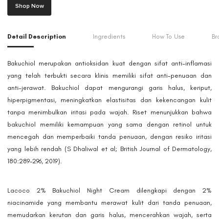
Shop Now
Detail Description
Ingredients
How To Use
Br
Bakuchiol merupakan antioksidan kuat dengan sifat anti-inflamasi
yang telah terbukti secara klinis memiliki sifat anti-penuaan dan
anti-jerawat. Bakuchiol dapat mengurangi garis halus, keriput,
hiperpigmentasi, meningkatkan elastisitas dan kekencangan kulit
tanpa menimbulkan iritasi pada wajah. Riset menunjukkan bahwa
bakuchiol memiliki kemampuan yang sama dengan retinol untuk
mencegah dan memperbaiki tanda penuaan, dengan resiko iritasi
yang lebih rendah (S Dhaliwal et al; British Journal of Dermatology,
180:289–296, 2019).
Lacoco 2% Bakuchiol Night Cream dilengkapi dengan 2%
niacinamide yang membantu merawat kulit dari tanda penuaan,
memudarkan kerutan dan garis halus, mencerahkan wajah, serta