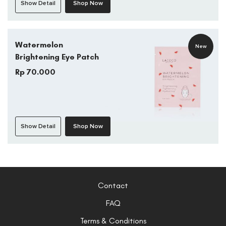
Show Detail
Shop Now
Watermelon
New
Brightening Eye Patch
Rp 70.000
Show Detail
Shop Now
Contact
FAQ
Terms & Conditions